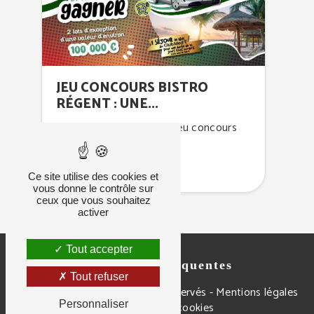
JEU CONCOURS BISTRO
RÉGENT : UNE...
C’est le retour du grand jeu concours
Bistro...
Publié le : 07-03-2023
Ce site utilise des cookies et
vous donne le contrôle sur
ceux que vous souhaitez
activer
Tout accepter
Recherches fréquentes
Tout refuser
©
Vistalid
- 2026 - Tous droits réservés -
Mentions légales
Personnaliser
-
Gestion des cookies