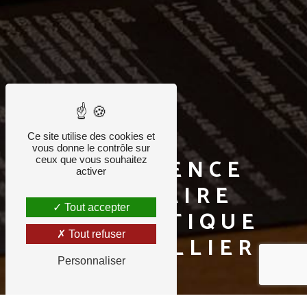
Ce site utilise des cookies et
vous donne le contrôle sur
EXPÉRIENCE
ceux que vous souhaitez
activer
CULINAIRE
Tout accepter
AUTHENTIQUE
Tout refuser
MONTPELLIER
Personnaliser