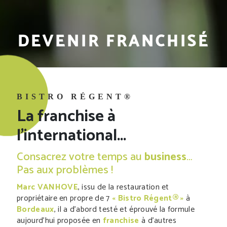
DEVENIR FRANCHISÉ
BISTRO RÉGENT®
La franchise à
l'international...
Consacrez votre temps au
business
…
Pas aux problèmes !
Marc VANHOVE
, issu de la restauration et
propriétaire en propre de 7
« Bistro Régent® »
à
Bordeaux
, il a d’abord testé et éprouvé la formule
aujourd’hui proposée en
franchise
à d’autres