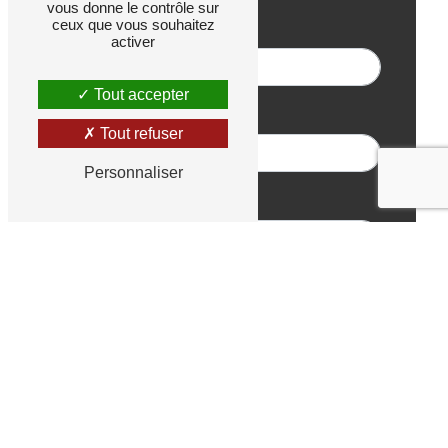
vous donne le contrôle sur
Nom
ceux que vous souhaitez
activer
Tout accepter
Téléphone
Tout refuser
Personnaliser
E-mail
Objet
Votre apport