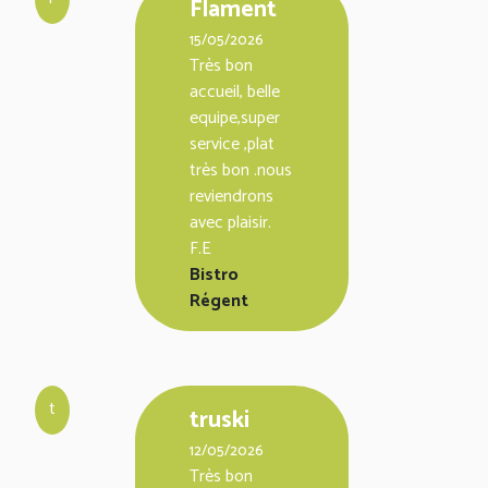
Flament
15/05/2026
Très bon
accueil, belle
equipe,super
service ,plat
très bon .nous
reviendrons
avec plaisir.
F.E
Bistro
Régent
t
truski
12/05/2026
Très bon