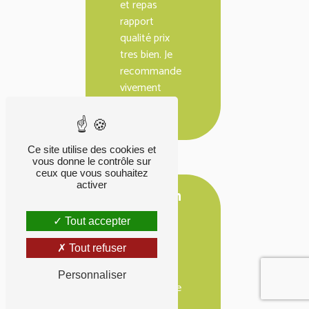
et repas
rapport
qualité prix
tres bien. Je
recommande
vivement
Bistro
Régent
Ce site utilise des cookies et
vous donne le contrôle sur
ceux que vous souhaitez
activer
E
Elisabeth
M
Tout accepter
26/04/2026
Tout refuser
Super lieu
pour un
Personnaliser
groupe grâce
à sa salle