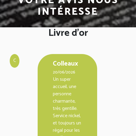
VOTRE AVIS NOUS
INTÉRESSE
Livre d'or
C
Colleaux
20/06/2026
Un super
accueil, une
personne
charmante,
très gentille.
Service nickel,
et toujours un
régal pour les