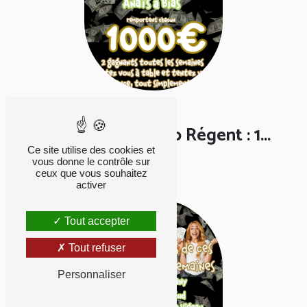
Actualités
Jeu concours Bistro Régent : 1...
Ce site utilise des cookies et
vous donne le contrôle sur
Publié le 12-06-25
ceux que vous souhaitez
activer
Tout accepter
Tout refuser
Personnaliser