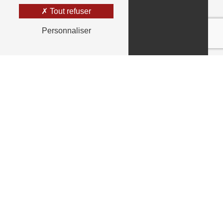
Tout refuser
Personnaliser
Adresse
318 Avenue André Maginot, 37100 Tours Nord
Téléphone
02 47 88 96 55