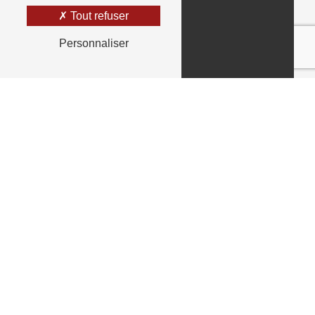
Tout refuser
Personnaliser
Adresse
7 Rue du Barry S N, 33660 Saint Seurin Sur
l'Isle
Téléphone
05 57 40 89 64