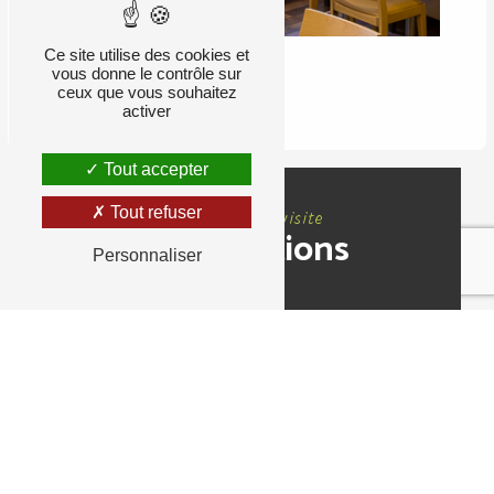
Ce site utilise des cookies et
vous donne le contrôle sur
RETOUR
ceux que vous souhaitez
activer
Tout accepter
Tout refuser
Nous rendre visite
Informations
Personnaliser
Adresse
8 Rue des Petites Marnières, 72650 Saint-