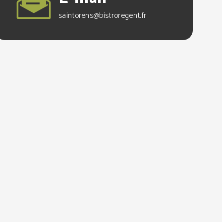
saintorens@bistroregent.fr