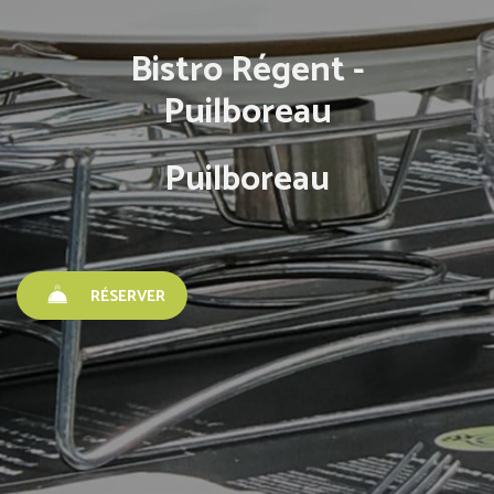
Bistro Régent -
Puilboreau
Puilboreau
RÉSERVER