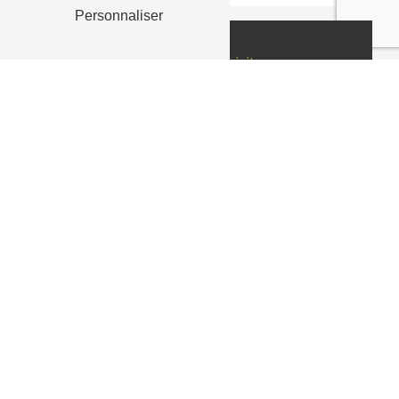
Personnaliser
Nous rendre visite
Informations
Adresse
0 Route d'Elne, 66000 Perpignan