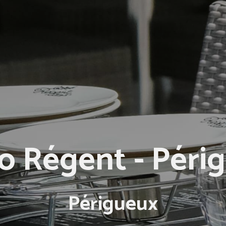
ro Régent - Péri
Périgueux