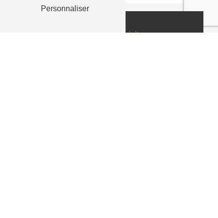
Personnaliser
Nous rendre visite
Informations
Adresse
0 Rue de Beaumont, 62950 Noyelles-Godault