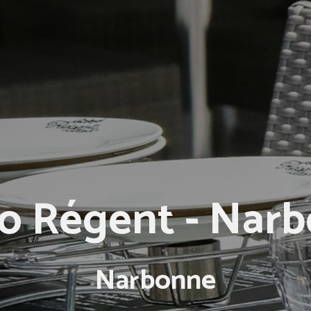
ro Régent - Nar
Narbonne