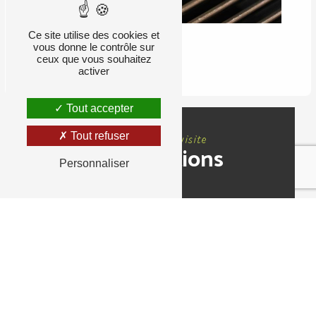
Ce site utilise des cookies et
vous donne le contrôle sur
RETOUR
ceux que vous souhaitez
activer
Tout accepter
Tout refuser
Nous rendre visite
Informations
Personnaliser
Adresse
0 allée d'Ulysse Quartier, 34000 Montpellier