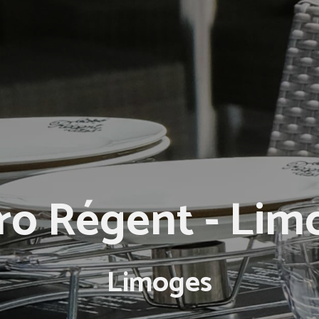
tro Régent - Lim
Limoges