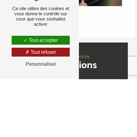
Ce site utilise des cookies et
vous donne le contrôle sur
ceux que vous souhaitez
RETOUR
activer
Tout accepter
Tout refuser
Nous rendre visite
Informations
Personnaliser
Adresse
4 Place de l'Église, 78800 Houilles