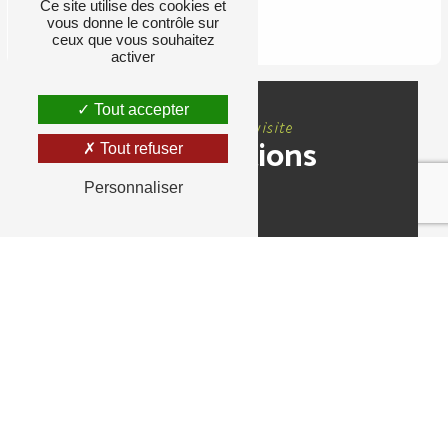
Ce site utilise des cookies et
RETOUR
vous donne le contrôle sur
ceux que vous souhaitez
activer
Tout accepter
Nous rendre visite
Informations
Tout refuser
Personnaliser
Adresse
2 Allée des Coudrées, 95240 Cormeilles-en-
Parisis