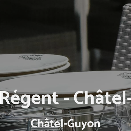
 Régent - Châte
Châtel-Guyon