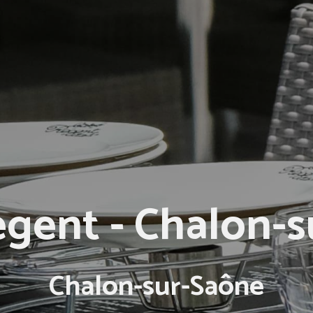
égent - Chalon-
Chalon-sur-Saône