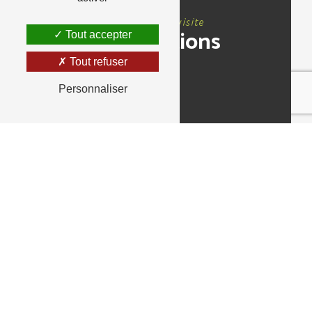
Nous rendre visite
Informations
Tout accepter
Tout refuser
Personnaliser
Adresse
50 Rue du Maréchal Joffre, 33000 Bordeaux
République
Téléphone