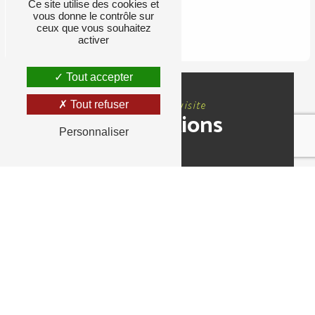
Ce site utilise des cookies et
vous donne le contrôle sur
RETOUR
ceux que vous souhaitez
activer
Tout accepter
Nous rendre visite
Tout refuser
Informations
Personnaliser
Adresse
6 Rue Louise de Vilmorin, 91630 Avrainville