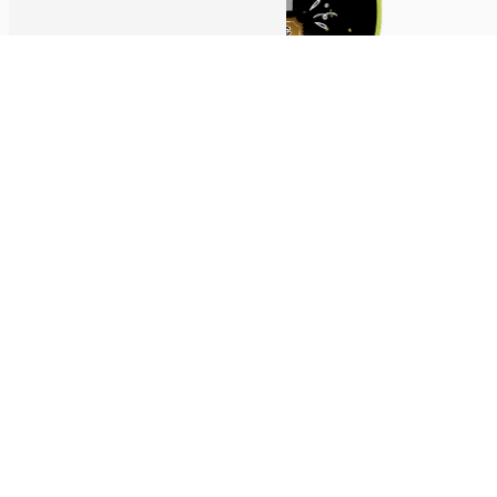
Actualités
Jeu concours Bistro Régent
Noël...
Publié le 24-10-25
« Précédent
1
2
3