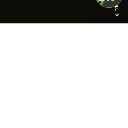
SCROLL
Bistro Régent®
Une cuisine authentique
Que vous propose chaque
Bistro Régent®
? Une
cuisine
savoureuse
au sein d’une ambiance
décontractée
.